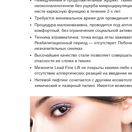
Немедленный и продолжительный эффект. Тканева
неоколлагеногенезе без ущерба микроциркуляции
нести каркасную функцию в течение 2-х лет.
Требуется минимальное время для проведения п
Процедура малоинвазивна, проводится под аппл
комфортный, без ограничения социальной активн
Техника атравматична: точка входа иглы заживае
Реабилитационный период — отсутствует. Побоч
незначительных синяках.
Высочайшее качество стали позволяет совершат
опасности ее слома в тканях.
Мезонити Lead Fine Lift не покрыты какими-либо
отсутствие аллергических реакций на введение ме
Нитевой лифтинг сочетается с другими косметоло
химический и лазерный пилинг. Имеется возможн