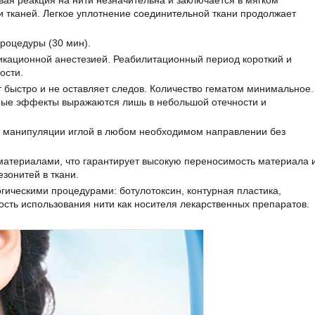
я реакция на нити незначительна и заключается в мягком
 тканей. Легкое уплотнение соединительной ткани продолжает
роцедуры (30 мин).
икационной анестезией. Реабилитационный период короткий и
ости.
т быстро и не оставляет следов. Количество гематом минимальное.
ные эффекты выражаются лишь в небольшой отечности и
ь манипуляции иглой в любом необходимом направлении без
 материалами, что гарантирует высокую переносимость материала 
зонитей в ткани.
гическими процедурами: ботулотоксин, контурная пластика,
ость использования нити как носителя лекарственных препаратов.