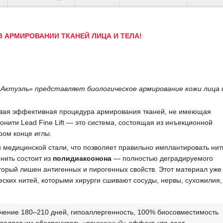
В АРМИРОВАНИИ ТКАНЕЙ ЛИЦА И ТЕЛА!
Актуэль» представляет биологическое армирование кожи лица 
вая эффективная процедура армирования тканей, не имеющая
зонити Lead Fine Lift — это система, состоящая из инъекционной
ром конце иглы.
 медицинской стали, что позволяет правильно имплантировать нит
нить состоит из
полидиаксонона
— полностью деградируемого
торый лишен антигенных и пирогенных свойств. Этот материал уже
еских нитей, которыми хирурги сшивают сосуды, нервы, сухожилия,
чение 180–210 дней, гипоаллергенность, 100% биосовместимость