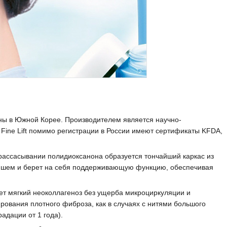
аны в Южной Корее. Производителем является научно-
 Fine Lift помимо регистрации в России имеют сертификаты KFDA,
 рассасывании полидиоксанона образуется тончайший каркас из
ейшем и берет на себя поддерживающую функцию, обеспечивая
ет мягкий неоколлагеноз без ущерба микроциркуляции и
ирования плотного фиброза, как в случаях с нитями большого
адации от 1 года).