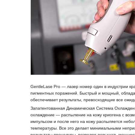
GentleLase Pro — лазер номер один в индустрии к
пигментных поражений. Быстрый и мощный, облада
обеспечивает результаты, превосходящие все ожид
Запатентованная Динамическая Система Охлаждени
охлаждение — распыление на кожу криогена с воз
импульсом и после него на кожу распыляется небо
температуры. Все это делает минимальными непри
результаты процедуры, позволяя повышать мощност