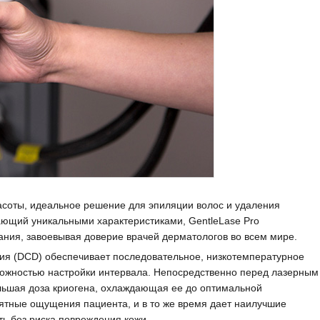
расоты, идеальное решение для эпиляции волос и удаления
ющий уникальными характеристиками, GentleLase Pro
ания, завоевывая доверие врачей дерматологов во всем мире.
я (DCD) обеспечивает последовательное, низкотемпературное
можностью настройки интервала. Непосредственно перед лазерным
льшая доза криогена, охлаждающая ее до оптимальной
ятные ощущения пациента, и в то же время дает наилучшие
ь без риска повреждения кожи.