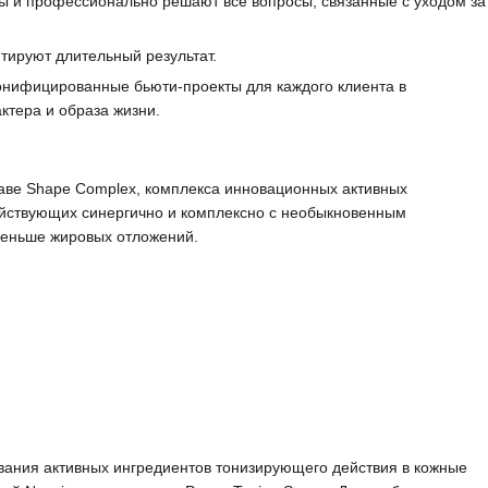
 и профессионально решают все вопросы, связанные с уходом за
тируют длительный результат.
сонифицированные бьюти-проекты для каждого клиента в
актера и образа жизни.
аве Shape Complex, комплекса инновационных активных
действующих синергично и комплексно с необыкновенным
 меньше жировых отложений.
вания активных ингредиентов тонизирующего действия в кожные