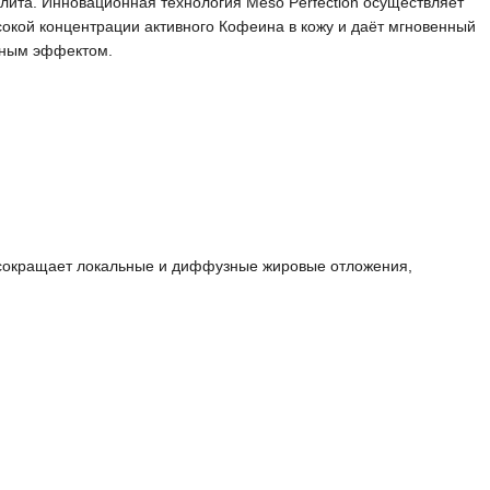
лита. Инновационная технология Meso Perfection осуществляет
окой концентрации активного Кофеина в кожу и даёт мгновенный
нным эффектом.
 сокращает локальные и диффузные жировые отложения,