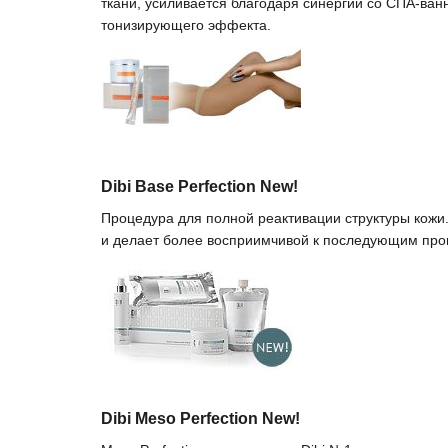
ткани, усиливается благодаря синергии со СПА-ванн
тонизирующего эффекта.
Dibi Base Perfection New!
Процедура для полной реактивации структуры кож
и делает более восприимчивой к последующим проц
Dibi Meso Perfection New!